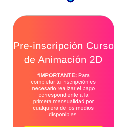
Pre-inscripción Curso
de Animación 2D
*IMPORTANTE:
Para
completar tu inscripción es
necesario realizar el pago
correspondiente a la
primera mensualidad por
cualquiera de los medios
disponibles.