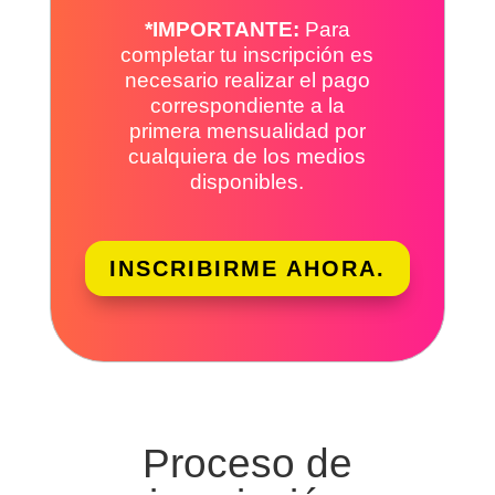
*IMPORTANTE:
Para
completar tu inscripción es
necesario realizar el pago
correspondiente a la
primera mensualidad por
cualquiera de los medios
disponibles.
INSCRIBIRME AHORA.
Proceso de