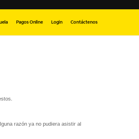
uela
Pagos Online
Login
Contáctenos
estos.
guna razón ya no pudiera asistir al