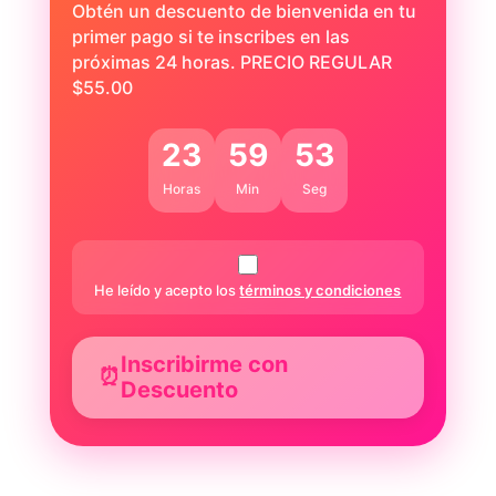
Obtén un descuento de bienvenida en tu
primer pago si te inscribes en las
próximas 24 horas. PRECIO REGULAR
$55.00
23
59
52
Horas
Min
Seg
He leído y acepto los
términos y condiciones
Inscribirme con
⏰
Descuento