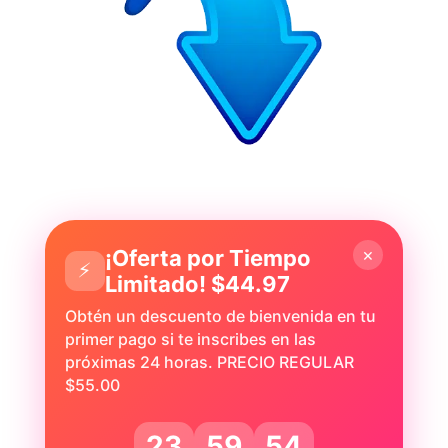
×
¡Oferta por Tiempo
⚡
Limitado! $44.97
Obtén un descuento de bienvenida en tu
primer pago si te inscribes en las
próximas 24 horas. PRECIO REGULAR
$55.00
23
59
52