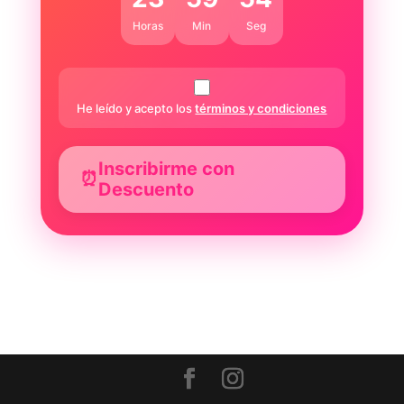
Horas
Min
Seg
He leído y acepto los
términos y condiciones
Inscribirme con
⏰
Descuento