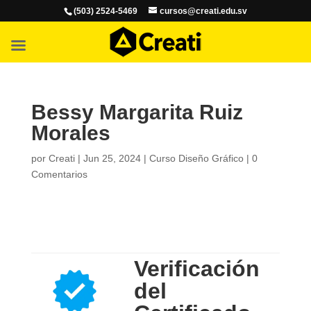
(503) 2524-5469
cursos@creati.edu.sv
Bessy Margarita Ruiz
Morales
por
Creati
|
Jun 25, 2024
|
Curso Diseño Gráfico
|
0
Comentarios
Verificación
del