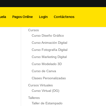
os
Menú Principal
uela
Pagos Online
Login
Contáctenos
Inicio
Cursos
Curso Diseño Gráfico
Curso Animación Digital
Curso Fotografía Digital
Curso Marketing Digital
Curso Modelado 3D
Curso de Canva
Clases Personalizadas
Cursos Virtuales
Curso Virtual (DG)
Talleres
Taller de Estampado