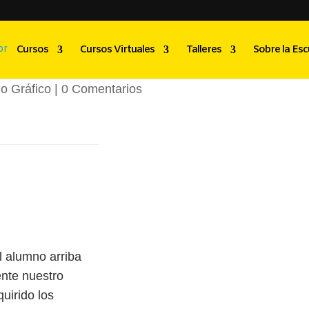
edo Alas Castellan
Cursos
Cursos Virtuales
Talleres
Sobre la Esc
o Gráfico
|
0 Comentarios
 alumno arriba
nte nuestro
quirido los