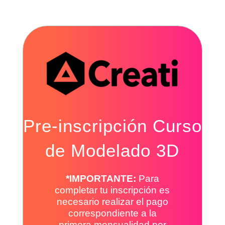
Pre-inscripción Curso
de Modelado 3D
*IMPORTANTE:
Para
completar tu inscripción es
necesario realizar el pago
correspondiente a la
primera mensualidad por