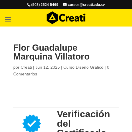
(503) 2524-5469
cursos@creati.edu.sv
Flor Guadalupe
Marquina Villatoro
por
Creati
|
Jun 12, 2025
|
Curso Diseño Gráfico
|
0
Comentarios
Verificación
del