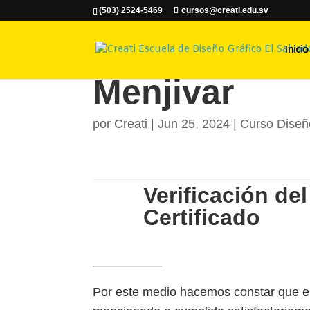
(503) 2524-5469
cursos@creati.edu.sv
Jorge Alber
Inicio
Menjivar
por
Creati
|
Jun 25, 2024
|
Curso Diseñ
Verificación del
Certificado
__________
Por este medio hacemos constar que el