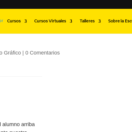
to Menéndez
Cursos
Cursos Virtuales
Talleres
Sobre la Esc
o Gráfico
|
0 Comentarios
 alumno arriba