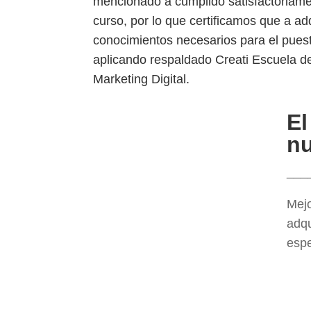
mencionado a cumplido satisfactoriame
curso, por lo que certificamos que a ad
conocimientos necesarios para el puest
aplicando respaldado Creati Escuela d
Marketing Digital.
El
nu
___
Mejo
adqu
espe