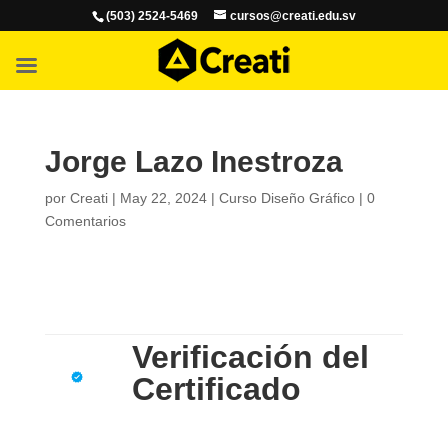
(503) 2524-5469
cursos@creati.edu.sv
Jorge Lazo Inestroza
por
Creati
|
May 22, 2024
|
Curso Diseño Gráfico
|
0
Comentarios
Verificación del
Certificado