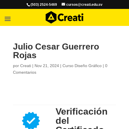
(503) 2524-5469
cursos@creati.edu.sv
Julio Cesar Guerrero
Rojas
por
Creati
|
Nov 21, 2024
|
Curso Diseño Gráfico
|
0
Comentarios
Verificación
del