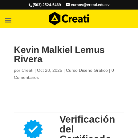
(503) 2524-5469
cursos@creati.edu.sv
Kevin Malkiel Lemus
Rivera
por
Creati
|
Oct 28, 2025
|
Curso Diseño Gráfico
|
0
Comentarios
Verificación
del