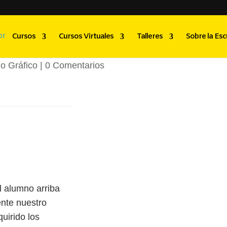
lores Tobar
Cursos
Cursos Virtuales
Talleres
Sobre la Esc
o Gráfico
|
0 Comentarios
 alumno arriba
nte nuestro
quirido los