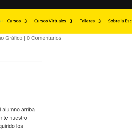
nia Ventura Martíne
Cursos
Cursos Virtuales
Talleres
Sobre la Esc
o Gráfico
|
0 Comentarios
 alumno arriba
nte nuestro
quirido los