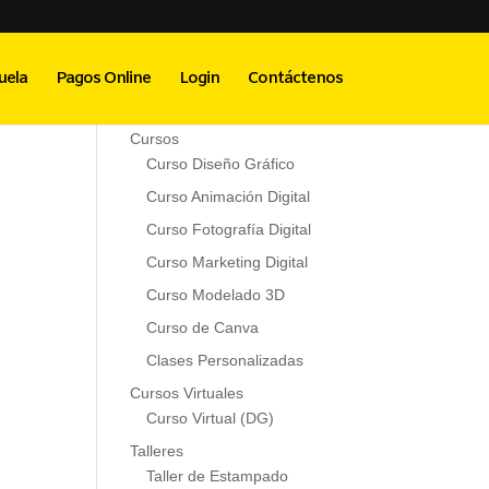
z
Menú Principal
uela
Pagos Online
Login
Contáctenos
Inicio
Cursos
Curso Diseño Gráfico
Curso Animación Digital
Curso Fotografía Digital
Curso Marketing Digital
Curso Modelado 3D
Curso de Canva
Clases Personalizadas
Cursos Virtuales
Curso Virtual (DG)
Talleres
Taller de Estampado