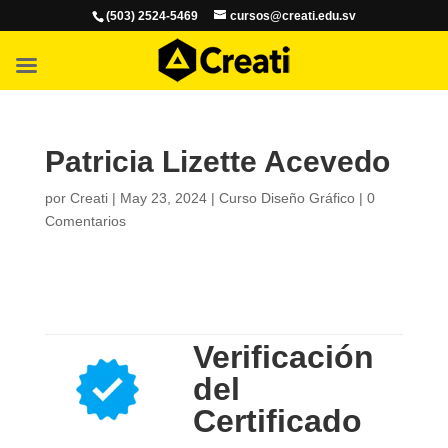
(503) 2524-5469
cursos@creati.edu.sv
Patricia Lizette Acevedo
por
Creati
|
May 23, 2024
|
Curso Diseño Gráfico
|
0
Comentarios
Verificación
del
Certificado