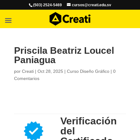
(503) 2524-5469
cursos@creati.edu.sv
Priscila Beatriz Loucel
Paniagua
por
Creati
|
Oct 28, 2025
|
Curso Diseño Gráfico
|
0
Comentarios
Verificación
del