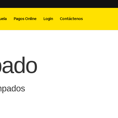
uela
Pagos Online
Login
Contáctenos
pado
ampados