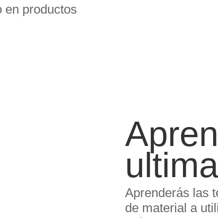
 en productos
Apren
ultim
Aprenderás las t
de material a uti