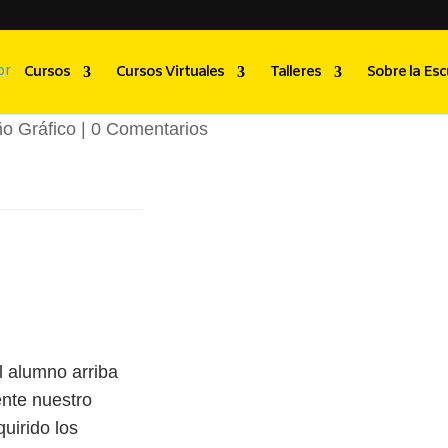
gina Lazo Sura
Cursos
Cursos Virtuales
Talleres
Sobre la Esc
o Gráfico
|
0 Comentarios
 alumno arriba
nte nuestro
quirido los