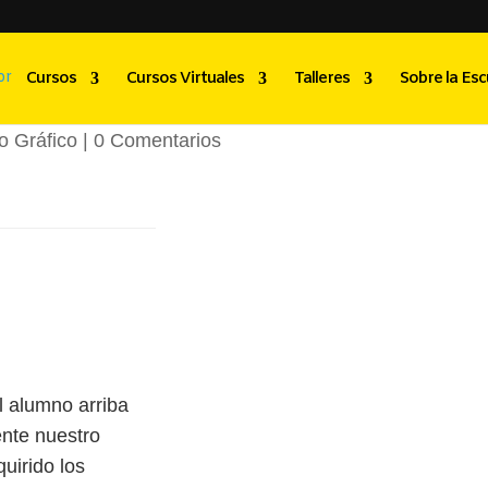
th Martínez Aguilar
Cursos
Cursos Virtuales
Talleres
Sobre la Esc
o Gráfico
|
0 Comentarios
 alumno arriba
nte nuestro
quirido los