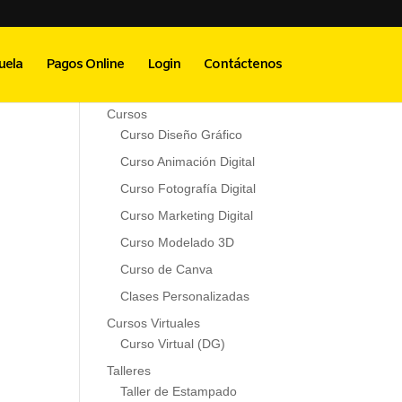
Menú Principal
uela
Pagos Online
Login
Contáctenos
Inicio
Cursos
Curso Diseño Gráfico
Curso Animación Digital
Curso Fotografía Digital
Curso Marketing Digital
Curso Modelado 3D
Curso de Canva
Clases Personalizadas
Cursos Virtuales
Curso Virtual (DG)
Talleres
Taller de Estampado