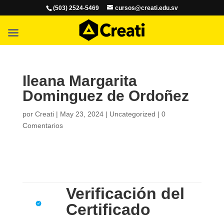
(503) 2524-5469
cursos@creati.edu.sv
Ileana Margarita
Dominguez de Ordoñez
por
Creati
|
May 23, 2024
|
Uncategorized
|
0
Comentarios
Verificación del
Certificado